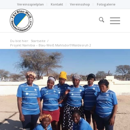
Vereinsspielplan
Kontakt
Vereinsshop
Fotogalerie
Du bist hier:
Startseite
/
Projekt Namibia – Blau-Weiß Mahlsdorf/Waldesruh 2