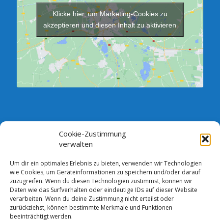
Klicke hier, um Marketing-Cookies zu
akzeptieren und diesen Inhalt zu aktivieren
Cookie-Zustimmung
SPRECHSTUNDE DES VORSTANDES:
verwalten
Jeden Dienstag zwischen 18.00 und 19.00 Uhr im Verein,
Vorstandszimmer (Neubau)
Um dir ein optimales Erlebnis zu bieten, verwenden wir Technologien
wie Cookies, um Geräteinformationen zu speichern und/oder darauf
Andere Termine sind nach telefonischer Absprache möglich.
zuzugreifen. Wenn du diesen Technologien zustimmst, können wir
Bankverbindung: Comerzbank AG DE13 1208 0000 4387 2105 00
Daten wie das Surfverhalten oder eindeutige IDs auf dieser Website
verarbeiten. Wenn du deine Zustimmung nicht erteilst oder
zurückziehst, können bestimmte Merkmale und Funktionen
beeinträchtigt werden.