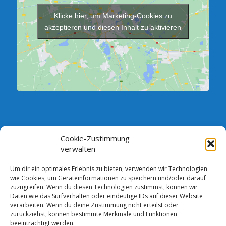
Klicke hier, um Marketing-Cookies zu
akzeptieren und diesen Inhalt zu aktivieren
Cookie-Zustimmung
SPRECHSTUNDE DES VORSTANDES:
verwalten
Jeden Dienstag zwischen 18.00 und 19.00 Uhr im Verein,
Vorstandszimmer (Neubau)
Um dir ein optimales Erlebnis zu bieten, verwenden wir Technologien
wie Cookies, um Geräteinformationen zu speichern und/oder darauf
Andere Termine sind nach telefonischer Absprache möglich.
zuzugreifen. Wenn du diesen Technologien zustimmst, können wir
Daten wie das Surfverhalten oder eindeutige IDs auf dieser Website
Bankverbindung: Comerzbank AG DE13 1208 0000 4387 2105 00
verarbeiten. Wenn du deine Zustimmung nicht erteilst oder
zurückziehst, können bestimmte Merkmale und Funktionen
beeinträchtigt werden.