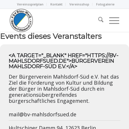
Vereinsspielplan
Kontakt
Vereinsshop
Fotogalerie
Events dieses Veranstalters
<A TARGET="_BLANK" HREF="HTTPS://BV-
MAHLSDORFSUED.DE">BÜRGERVEREIN
MAHLSDORF-SÜD E.V.</A>
Der Bürgerverein Mahlsdorf-Süd e.V. hat das
Ziel die Förderung von Kultur und Bildung
der Bürger in Mahlsdorf-Süd durch ein
generationsübergreifendes
bürgerschaftliches Engagement.
mail@bv-mahlsdorfsued.de
Hultschiner Damm 94, 12623 Berlin