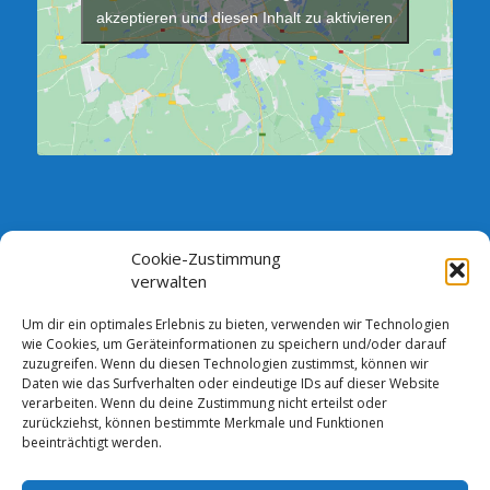
akzeptieren und diesen Inhalt zu aktivieren
Cookie-Zustimmung
SPRECHSTUNDE DES VORSTANDES:
verwalten
Jeden Dienstag zwischen 18.00 und 19.00 Uhr im Verein,
Vorstandszimmer (Neubau)
Um dir ein optimales Erlebnis zu bieten, verwenden wir Technologien
wie Cookies, um Geräteinformationen zu speichern und/oder darauf
Andere Termine sind nach telefonischer Absprache möglich.
zuzugreifen. Wenn du diesen Technologien zustimmst, können wir
Daten wie das Surfverhalten oder eindeutige IDs auf dieser Website
Bankverbindung: Comerzbank AG DE13 1208 0000 4387 2105 00
verarbeiten. Wenn du deine Zustimmung nicht erteilst oder
zurückziehst, können bestimmte Merkmale und Funktionen
beeinträchtigt werden.