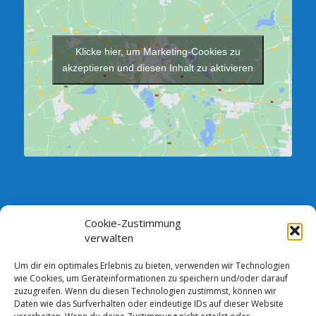
Klicke hier, um Marketing-Cookies zu
akzeptieren und diesen Inhalt zu aktivieren
Cookie-Zustimmung
SPRECHSTUNDE DES VORSTANDES:
verwalten
Jeden Dienstag zwischen 18.00 und 19.00 Uhr im Verein,
Vorstandszimmer (Neubau)
Um dir ein optimales Erlebnis zu bieten, verwenden wir Technologien
wie Cookies, um Geräteinformationen zu speichern und/oder darauf
Andere Termine sind nach telefonischer Absprache möglich.
zuzugreifen. Wenn du diesen Technologien zustimmst, können wir
Daten wie das Surfverhalten oder eindeutige IDs auf dieser Website
Bankverbindung: Comerzbank AG DE13 1208 0000 4387 2105 00