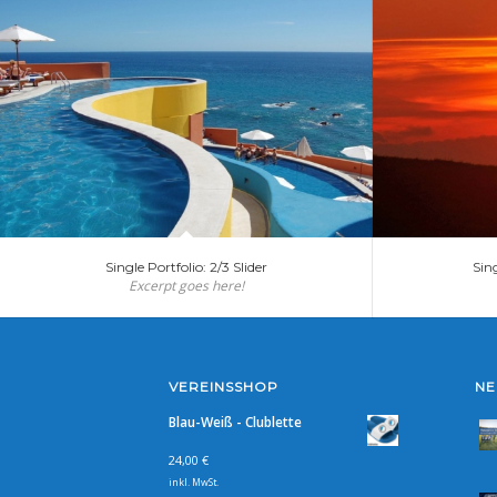
Single Portfolio: 2/3 Slider
Sing
Excerpt goes here!
VEREINSSHOP
NE
Blau-Weiß - Clublette
24,00
€
inkl. MwSt.