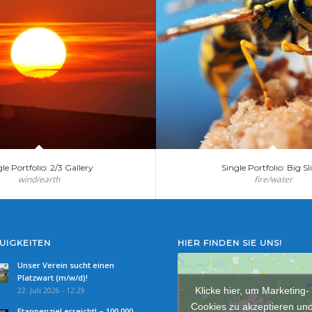
le Portfolio: 2/3 Gallery
Single Portfolio: Big Sl
wind/earth
fire/water
UIGKEITEN
HIER FINDEN SIE UNS!
Unser Verein sucht einen
Platzwart (m/w/d)!
Klicke hier, um Marketing-
22. Juli 2026 - 12:29
Cookies zu akzeptieren un
Etappenziel erreicht! – 100.000