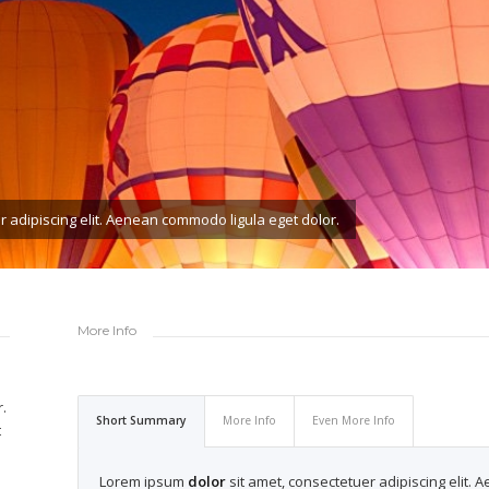
 adipiscing elit. Aenean commodo ligula eget dolor.
More Info
.
Short Summary
More Info
Even More Info
t
Lorem ipsum
dolor
sit amet, consectetuer adipiscing elit.