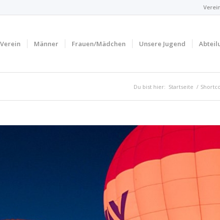
Verei
Verein
Männer
Frauen/Mädchen
Unsere Jugend
Abteil
Du bist hier:
Startseite
/
Shortc