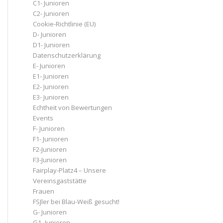
C1- Junioren
C2- Junioren
Cookie-Richtlinie (EU)
D- Junioren
D1- Junioren
Datenschutzerklärung
E- Junioren
E1- Junioren
E2- Junioren
E3- Junioren
Echtheit von Bewertungen
Events
F- Junioren
F1- Junioren
F2-Junioren
F3-Junioren
Fairplay-Platz4 – Unsere
Vereinsgaststätte
Frauen
FSJler bei Blau-Weiß gesucht!
G- Junioren
G1- Junioren