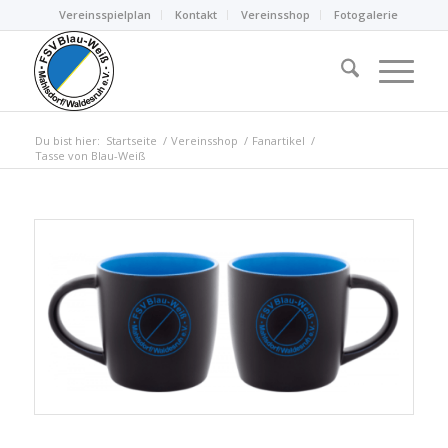
Vereinsspielplan
Kontakt
Vereinsshop
Fotogalerie
Du bist hier:
Startseite
/
Vereinsshop
/
Fanartikel
/
Tasse von Blau-Weiß