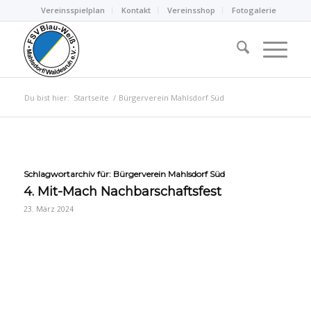
Vereinsspielplan
Kontakt
Vereinsshop
Fotogalerie
Du bist hier:
Startseite
/
Bürgerverein Mahlsdorf Süd
Schlagwortarchiv für:
Bürgerverein Mahlsdorf Süd
4. Mit-Mach Nachbarschaftsfest
23. März 2024