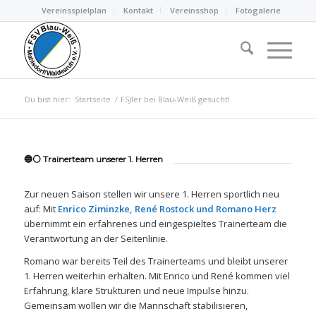
Vereinsspielplan
Kontakt
Vereinsshop
Fotogalerie
Du bist hier:
Startseite
/
FSJler bei Blau-Weiß gesucht!
🔵⚪️ Trainerteam unserer 1. Herren
Zur neuen Saison stellen wir unsere 1. Herren sportlich neu
auf: Mit
Enrico Ziminzke, René Rostock und Romano Herz
übernimmt ein erfahrenes und eingespieltes Trainerteam die
Verantwortung an der Seitenlinie.
Romano war bereits Teil des Trainerteams und bleibt unserer
1. Herren weiterhin erhalten. Mit Enrico und René kommen viel
Erfahrung, klare Strukturen und neue Impulse hinzu.
Gemeinsam wollen wir die Mannschaft stabilisieren,