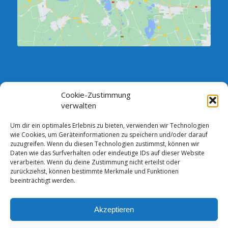
Cookie-Zustimmung
SPRECHSTUNDE DES VORSTANDES:
verwalten
Jeden Dienstag zwischen 18.00 und 19.00 Uhr im Verein,
Vorstandszimmer (Neubau)
Um dir ein optimales Erlebnis zu bieten, verwenden wir Technologien
wie Cookies, um Geräteinformationen zu speichern und/oder darauf
Andere Termine sind nach telefonischer Absprache möglich.
zuzugreifen. Wenn du diesen Technologien zustimmst, können wir
Bankverbindung: Comerzbank AG DE13 1208 0000 4387 2105 00
Daten wie das Surfverhalten oder eindeutige IDs auf dieser Website
verarbeiten. Wenn du deine Zustimmung nicht erteilst oder
zurückziehst, können bestimmte Merkmale und Funktionen
beeinträchtigt werden.
Akzeptieren
© Copyright - FSV Blau-Weiß Mahlsdorf/Waldesruh e.V. -
Enfold