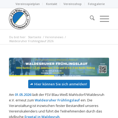
Vereinsspielplan
Kontakt
Vereinsshop
Fotogalerie
Du bist hier:
Startseite
/
Vereinsnews
/
Waldesruher Frühlingslauf 2026
Hier können Sie sich anmelden!
Am
01.05.2026
lädt der FSV Blau-Weiß Mahlsdorf/Waldesruh
e.V. erneut zum
Waldesruher Frühlingslauf
ein. Die
Veranstaltung ist inzwischen fester Bestandteil unseres
Vereinskalenders und führt die Teilnehmenden durch das
idyllische
Erpetal in Waldesruh
.